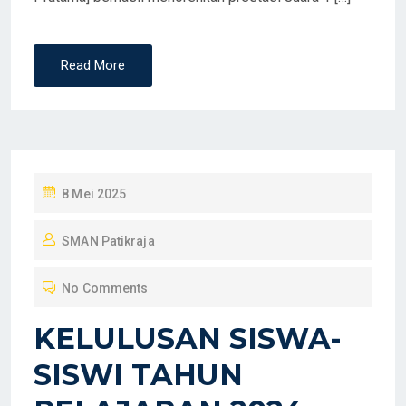
Read More
P
8 Mei 2025
O
SMAN Patikraja
S
T
No Comments
E
D
KELULUSAN SISWA-
O
SISWI TAHUN
N