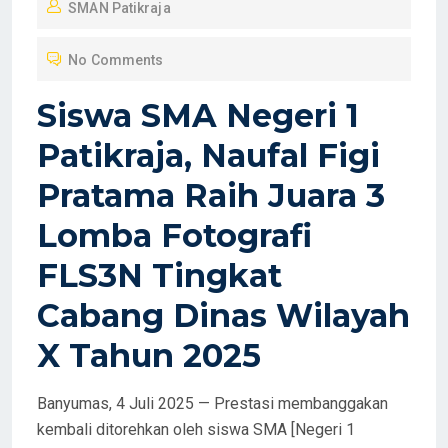
SMAN Patikraja
S
T
No Comments
E
D
Siswa SMA Negeri 1
O
Patikraja, Naufal Figi
N
Pratama Raih Juara 3
Lomba Fotografi
FLS3N Tingkat
Cabang Dinas Wilayah
X Tahun 2025
Banyumas, 4 Juli 2025 — Prestasi membanggakan
kembali ditorehkan oleh siswa SMA [Negeri 1