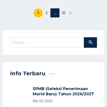
Paginasi
…
1
2
20
pos
Search
Search
for:
Info Terbaru
SPMB (Seleksi Penerimaan
Murid Baru) Tahun 2026/2027
Mei 26, 2026