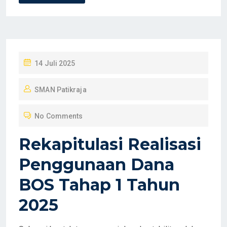
P
14 Juli 2025
O
SMAN Patikraja
S
T
No Comments
E
D
Rekapitulasi Realisasi
O
Penggunaan Dana
N
BOS Tahap 1 Tahun
2025