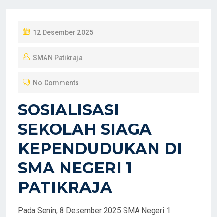
P
12 Desember 2025
O
SMAN Patikraja
S
T
No Comments
E
D
SOSIALISASI
O
SEKOLAH SIAGA
N
KEPENDUDUKAN DI
SMA NEGERI 1
PATIKRAJA
Pada Senin, 8 Desember 2025 SMA Negeri 1