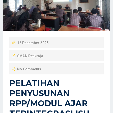
P
12 Desember 2025
O
SMAN Patikraja
S
T
No Comments
E
D
PELATIHAN
O
PENYUSUNAN
N
RPP/MODUL AJAR