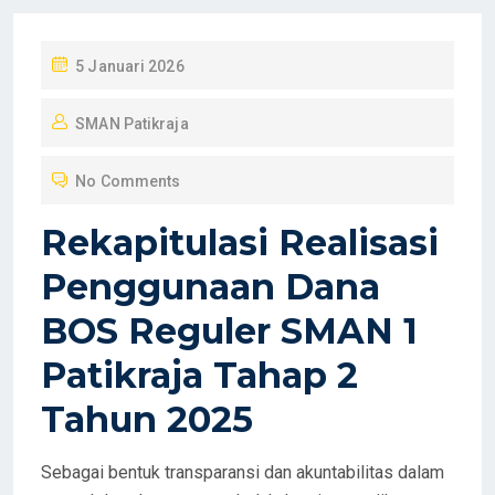
P
5 Januari 2026
O
SMAN Patikraja
S
T
No Comments
E
D
Rekapitulasi Realisasi
O
Penggunaan Dana
N
BOS Reguler SMAN 1
Patikraja Tahap 2
Tahun 2025
Sebagai bentuk transparansi dan akuntabilitas dalam