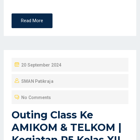
Read More
P
20 September 2024
O
SMAN Patikraja
S
T
No Comments
E
D
Outing Class Ke
O
AMIKOM & TELKOM |
N
Kegiatan P5 Kelas XII