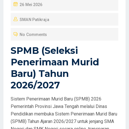
P
26 Mei 2026
O
SMAN Patikraja
S
T
No Comments
E
D
SPMB (Seleksi
O
Penerimaan Murid
N
Baru) Tahun
2026/2027
Sistem Penerimaan Murid Baru (SPMB) 2026
Pemerintah Provinsi Jawa Tengah melalui Dinas
Pendidikan membuka Sistem Penerimaan Murid Baru
(SPMB) Tahun Ajaran 2026/2027 untuk jenjang SMA
Negeri dan SMK Negeri secara online, transparan,