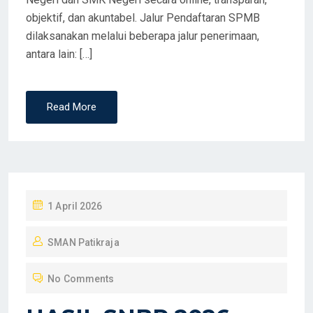
objektif, dan akuntabel. Jalur Pendaftaran SPMB
dilaksanakan melalui beberapa jalur penerimaan,
antara lain: […]
Read More
P
1 April 2026
O
SMAN Patikraja
S
T
No Comments
E
D