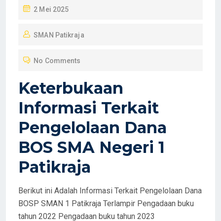
P
2 Mei 2025
O
SMAN Patikraja
S
T
No Comments
E
D
Keterbukaan
O
Informasi Terkait
N
Pengelolaan Dana
BOS SMA Negeri 1
Patikraja
Berikut ini Adalah Informasi Terkait Pengelolaan Dana
BOSP SMAN 1 Patikraja Terlampir Pengadaan buku
tahun 2022 Pengadaan buku tahun 2023