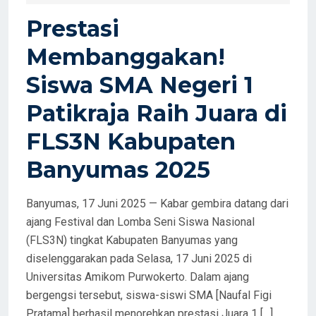
D
Prestasi
O
Membanggakan!
N
Siswa SMA Negeri 1
Patikraja Raih Juara di
FLS3N Kabupaten
Banyumas 2025
Banyumas, 17 Juni 2025 — Kabar gembira datang dari
ajang Festival dan Lomba Seni Siswa Nasional
(FLS3N) tingkat Kabupaten Banyumas yang
diselenggarakan pada Selasa, 17 Juni 2025 di
Universitas Amikom Purwokerto. Dalam ajang
bergengsi tersebut, siswa-siswi SMA [Naufal Figi
Pratama] berhasil menorehkan prestasi Juara 1 […]